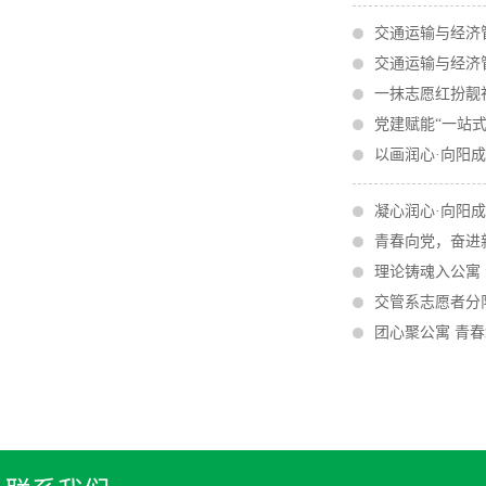
交通运输与经济
交通运输与经济管
一抹志愿红扮靓
党建赋能“一站
以画润心·向阳
凝心润心·向阳成
青春向党，奋进新
理论铸魂入公寓
交管系志愿者分
团心聚公寓 青